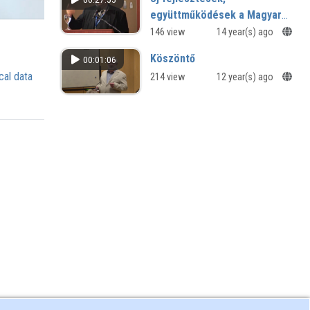
együttműködések a Magyar
Elektronikus Könyvtárban,
146 view
14 year(s) ago
2011-ben
Köszöntő
00:01:06
cal data
214 view
12 year(s) ago