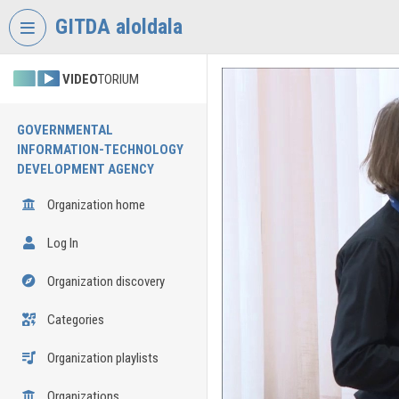
Skip header
Skip menu
Skip content
GITDA aloldala
VIDEO
TORIUM
GOVERNMENTAL
INFORMATION-TECHNOLOGY
DEVELOPMENT AGENCY
Organization home
Log In
Organization discovery
Categories
Organization playlists
Organizations