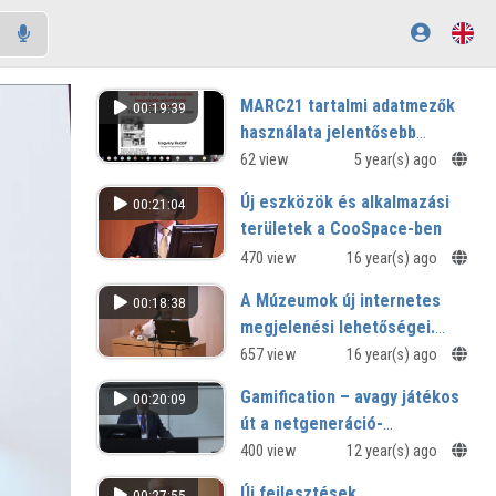
MARC21 tartalmi adatmezők
00:19:39
használata jelentősebb
nagykönyvtárakban (Egy
62 view
5 year(s) ago
elemzés néhány tanulsága)
Új eszközök és alkalmazási
00:21:04
területek a CooSpace-ben
470 view
16 year(s) ago
A Múzeumok új internetes
00:18:38
megjelenési lehetőségei.
Magyar Nemzeti Múzeum,
657 view
16 year(s) ago
Kölyökmúzeum.
Gamification – avagy játékos
00:20:09
út a netgeneráció-
kompatibilis
400 view
12 year(s) ago
intézményrendszerek felé
Új fejlesztések,
00:27:55