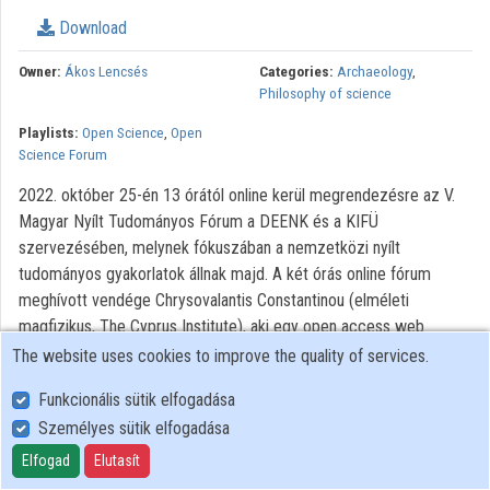
Download
Organizations
Owner:
Ákos Lencsés
Categories:
Archaeology
,
Contributors
Philosophy of science
Playlists:
Open Science
,
Open
Science Forum
2022. október 25-én 13 órától online kerül megrendezésre az V.
Magyar Nyílt Tudományos Fórum a DEENK és a KIFÜ
szervezésében, melynek fókuszában a nemzetközi nyílt
tudományos gyakorlatok állnak majd. A két órás online fórum
meghívott vendége Chrysovalantis Constantinou (elméleti
magfizikus, The Cyprus Institute), aki egy open access web
alkalmazást mutat be a közönségnek.
The website uses cookies to improve the quality of services.
Funkcionális sütik elfogadása
Személyes sütik elfogadása
User Policy
Adatkezelési tájékoztató (en)
Elfogad
Elutasít
Cookie Policy