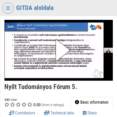
Skip header
Skip menu
Skip content
GITDA aloldala
VIDEO
TORIUM
GOVERNMENTAL
INFORMATION-
TECHNOLOGY
DEVELOPMENT
AGENCY
Organization home
Log In
Nyílt Tudományos Fórum 5.
Organization discovery
342
view
Basic information
0.00
(from 0 ratings)
Categories
Contributors
Technical data
Share
Organization playlists