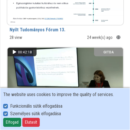
Organizations
Contributors
Nyílt Tudományos Fórum 13.
28 view
24 week(s) ago
00:42:18
GITDA
The website uses cookies to improve the quality of services.
Funkcionális sütik elfogadása
Személyes sütik elfogadása
Nyílt Tudományos Fórum 12.
Elfogad
Elutasít
224 view
1 year(s) ago