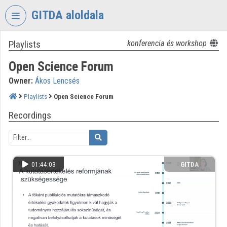
Skip header
Skip menu
Skip content
GITDA aloldala
Playlists
konferencia és workshop
VIDEO
TORIUM
Open Science Forum
GOVERNMENTAL
Owner:
Ákos Lencsés
INFORMATION-
TECHNOLOGY
Playlists
Open Science Forum
DEVELOPMENT
Recordings
AGENCY
Organization home
Log In
01:44:03
GITDA
Organization discovery
Categories
Organization playlists