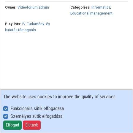
Owner:
Videotorium admin
Categories:
Informatics
,
Organizations
Educational management
Playlists:
IV. Tudomány- és
Contributors
kutatás-támogatás
The website uses cookies to improve the quality of services.
Funkcionális sütik elfogadása
Személyes sütik elfogadása
User Policy
Adatkezelési tájékoztató (en)
Elfogad
Elutasít
Cookie Policy