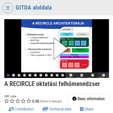
Skip header
Skip menu
Skip content
GITDA aloldala
VIDEO
TORIUM
GOVERNMENTAL
INFORMATION-
TECHNOLOGY
DEVELOPMENT
AGENCY
Organization home
Log In
A RECIRCLE oktatási felhőmenedzser
Organization discovery
101
view
Basic information
0.00
(from 0 ratings)
Categories
Contributors
Technical data
Share
Organization playlists