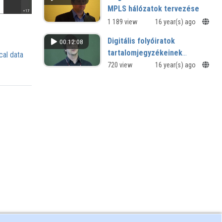
MPLS hálózatok tervezése
1 189 view
16 year(s) ago
Digitális folyóiratok
00:12:08
tartalomjegyzékeinek
cal data
feldolgozása az OSZK-ban
720 view
16 year(s) ago
(EPAX projekt)