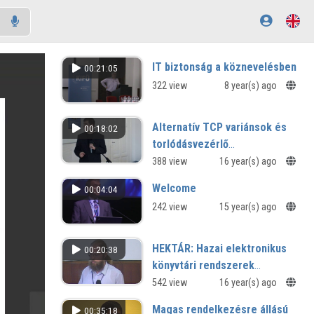
IT biztonság a köznevelésben
00:21:05
322 view
8 year(s) ago
Alternatív TCP variánsok és
00:18:02
torlódásvezérlő
mechanizmusok vizsgálata
388 view
16 year(s) ago
magas késleltetésű, nagy
Welcome
00:04:04
sávszélességű hálózatokon
242 view
15 year(s) ago
HEKTÁR: Hazai elektronikus
00:20:38
könyvtári rendszerek
összekapcsolása
542 view
16 year(s) ago
Magas rendelkezésre állású
00:35:18