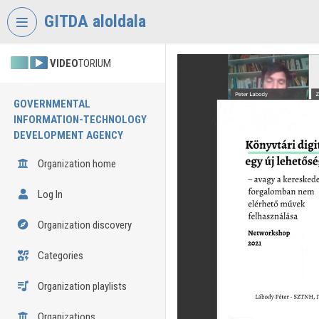
Skip header
Skip menu
Skip content
GITDA aloldala
VIDEO
TORIUM
GOVERNMENTAL
INFORMATION-TECHNOLOGY
DEVELOPMENT AGENCY
Organization home
Log In
Organization discovery
Categories
Organization playlists
Organizations