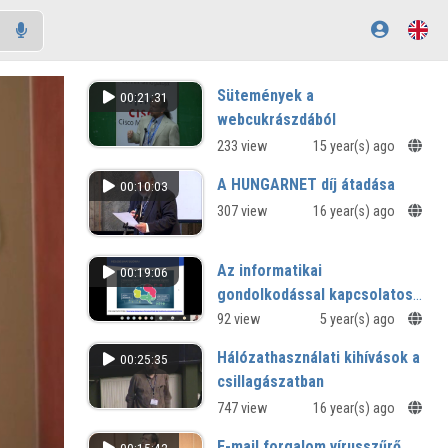
Sütemények a
00:21:31
webcukrászdából
233 view
15 year(s) ago
A HUNGARNET díj átadása
00:10:03
307 view
16 year(s) ago
Az informatikai
00:19:06
gondolkodással kapcsolatos
vélekedések az Eszterházy
92 view
5 year(s) ago
Károly Egyetem
Hálózathasználati kihívások a
00:25:35
informatikatanár szakos
csillagászatban
hallgatói körében
747 view
16 year(s) ago
E-mail forgalom vírusszűrő