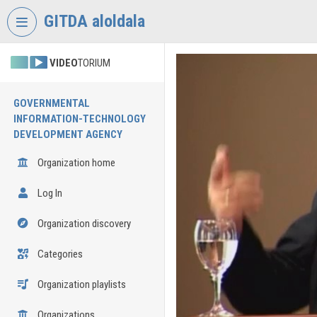
Skip header
Skip menu
Skip content
GITDA aloldala
VIDEO
TORIUM
GOVERNMENTAL
INFORMATION-TECHNOLOGY
DEVELOPMENT AGENCY
Organization home
Log In
Organization discovery
Categories
Organization playlists
Organizations