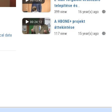
00:15:42
telepítése és
működtetésének
399 view
16 year(s) ago
tapasztalatai
A HBONE+ projekt
00:24:12
áttekintése
Eredmények és aktuális fejlesztések
117 view
15 year(s) ago
cal data