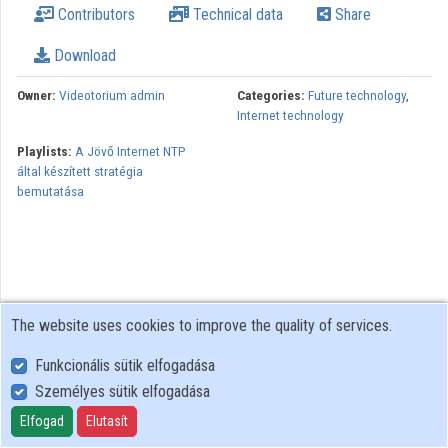
Contributors
Technical data
Share
Organizations
Download
Contributors
Owner:
Videotorium admin
Categories:
Future technology
,
Internet technology
Playlists:
A Jövő Internet NTP
által készített stratégia
bemutatása
The website uses cookies to improve the quality of services.
Funkcionális sütik elfogadása
Személyes sütik elfogadása
User Policy
Adatkezelési tájékoztató (en)
Elfogad
Elutasít
Cookie Policy