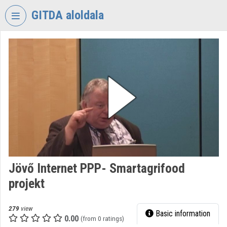
Skip header
Skip menu
Skip content
GITDA aloldala
VIDEO
TORIUM
GOVERNMENTAL
INFORMATION-
TECHNOLOGY
DEVELOPMENT
AGENCY
Organization home
Log In
Jövő Internet PPP- Smartagrifood
projekt
Organization discovery
Categories
279
view
Basic information
0.00
(from 0 ratings)
Organization playlists