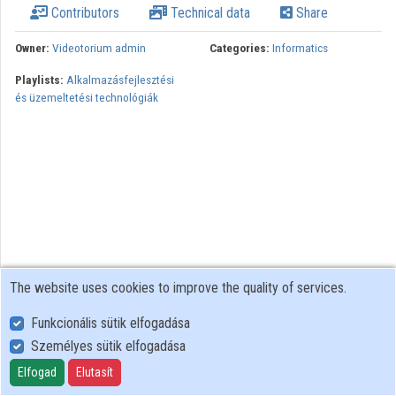
Contributors
Technical data
Share
Organizations
Owner:
Videotorium admin
Categories:
Informatics
Contributors
Playlists:
Alkalmazásfejlesztési
és üzemeltetési technológiák
The website uses cookies to improve the quality of services.
Funkcionális sütik elfogadása
Személyes sütik elfogadása
User Policy
Adatkezelési tájékoztató (en)
Elfogad
Elutasít
Cookie Policy