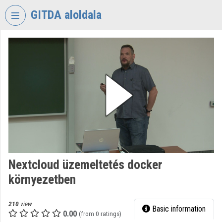
Skip header
Skip menu
Skip content
GITDA aloldala
VIDEO
TORIUM
GOVERNMENTAL
INFORMATION-
TECHNOLOGY
DEVELOPMENT
AGENCY
Organization home
Log In
Nextcloud üzemeltetés docker
környezetben
Organization discovery
Categories
210
view
Basic information
0.00
(from 0 ratings)
Organization playlists