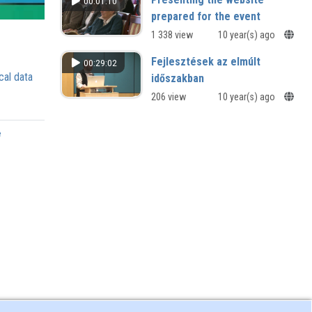
00:01:10
#Akadálymentesség
prepared for the event
#SzemantikusWeb
1 338 view
10 year(s) ago
Fejlesztések az elmúlt
00:29:02
cal data
időszakban
206 view
10 year(s) ago
e