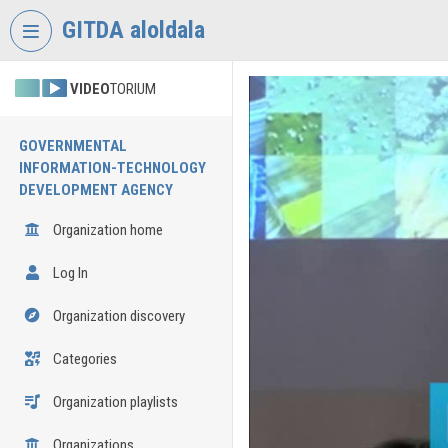
Skip header
Skip menu
Skip content
GITDA aloldala
VIDEO
TORIUM
GOVERNMENTAL
INFORMATION-TECHNOLOGY
DEVELOPMENT AGENCY
Organization home
Log In
Organization discovery
Categories
Organization playlists
Organizations