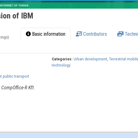
sion of IBM
Basic information
Contributors
Techni
tings)
Categories:
Urban development
,
Terrestrial mobil
technology
nt public transport
y CompOffice-R Kft.