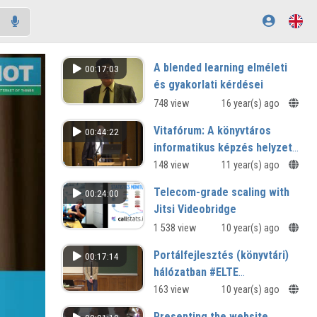
A blended learning elméleti
00:17:03
és gyakorlati kérdései
748 view
16 year(s) ago
Vitafórum: A könyvtáros
00:44:22
informatikus képzés helyzete
és jövője
148 view
11 year(s) ago
Telecom-grade scaling with
00:24:00
Jitsi Videobridge
1 538 view
10 year(s) ago
Portálfejlesztés (könyvtári)
00:17:14
hálózatban #ELTE
#50Könyvtár
163 view
10 year(s) ago
#MobilFelület(ek)
Presenting the website