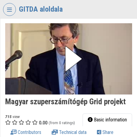
Skip header
Skip menu
Skip content
GITDA aloldala
VIDEO
TORIUM
GOVERNMENTAL
INFORMATION-
TECHNOLOGY
DEVELOPMENT
AGENCY
Organization home
Log In
Magyar szuperszámítógép Grid projekt
Organization discovery
715
view
Basic information
0.00
(from 0 ratings)
Categories
Contributors
Technical data
Share
Organization playlists