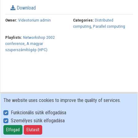
Download
Organizations
Owner:
Videotorium admin
Categories:
Distributed
Contributors
computing
,
Parallel computing
Playlists:
Networkshop 2002
conference
,
A magyar
szuperszámítógép (HPC)
The website uses cookies to improve the quality of services.
Funkcionális sütik elfogadása
Személyes sütik elfogadása
User Policy
Adatkezelési tájékoztató (en)
Elfogad
Elutasít
Cookie Policy