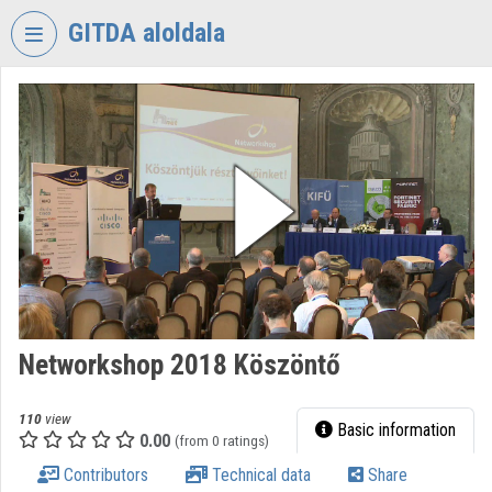
Skip header
Skip menu
Skip content
GITDA aloldala
VIDEO
TORIUM
GOVERNMENTAL
INFORMATION-
TECHNOLOGY
DEVELOPMENT
AGENCY
Organization home
Log In
Networkshop 2018 Köszöntő
Organization discovery
110
view
Basic information
0.00
(from 0 ratings)
Categories
Contributors
Technical data
Share
Organization playlists