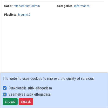
Owner:
Videotorium admin
Categories:
Informatics
Organizations
Playlists:
Megnyitó
Contributors
The website uses cookies to improve the quality of services.
Funkcionális sütik elfogadása
Személyes sütik elfogadása
User Policy
Adatkezelési tájékoztató (en)
Elfogad
Elutasít
Cookie Policy