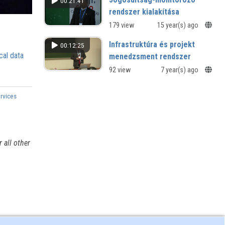
00:21:41
rendszer kialakítása
179 view
15 year(s) ago
Infrastruktúra és projekt
00:12:25
cal data
menedzsment rendszer
92 view
7 year(s) ago
ervices
 all other