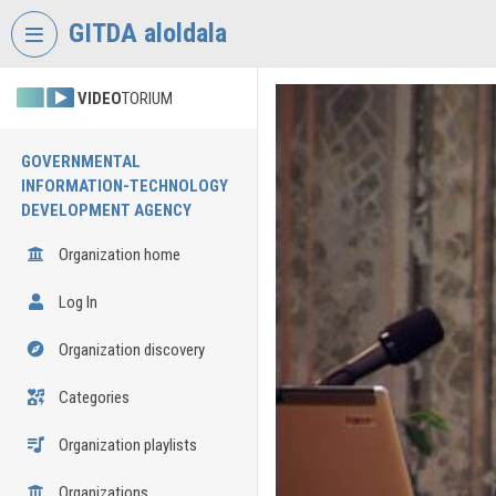
Skip header
Skip menu
Skip content
GITDA aloldala
VIDEO
TORIUM
GOVERNMENTAL
INFORMATION-TECHNOLOGY
DEVELOPMENT AGENCY
Organization home
Log In
Organization discovery
Categories
Organization playlists
Organizations