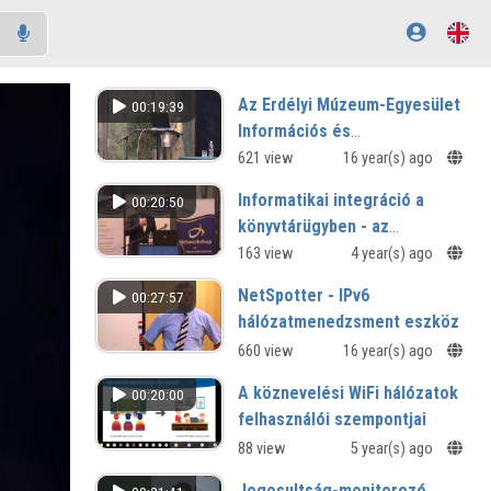
Az Erdélyi Múzeum-Egyesület
00:19:39
Információs és
Dokumentációs Központja
621 view
16 year(s) ago
Informatikai integráció a
00:20:50
könyvtárügyben - az
együttműködés új
163 view
4 year(s) ago
lehetőségei
NetSpotter - IPv6
00:27:57
hálózatmenedzsment eszköz
660 view
16 year(s) ago
A köznevelési WiFi hálózatok
00:20:00
felhasználói szempontjai
88 view
5 year(s) ago
Jogosultság-monitorozó