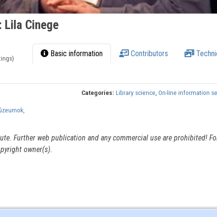
: Lila Cinege
Basic information
Contributors
Techni
tings)
Categories:
Library science
,
On-line information s
múzeumok,
itute. Further web publication and any commercial use are prohibited! For
pyright owner(s).