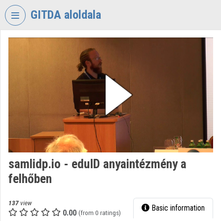
Skip header
Skip menu
Skip content
GITDA aloldala
VIDEO
TORIUM
GOVERNMENTAL
INFORMATION-
TECHNOLOGY
DEVELOPMENT
AGENCY
Organization home
Log In
samlidp.io - eduID anyaintézmény a
felhőben
Organization discovery
Categories
137
view
Basic information
0.00
(from 0 ratings)
Organization playlists