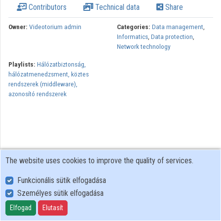
Contributors
Technical data
Share
Organizations
Owner:
Videotorium admin
Categories:
Data management
,
Informatics
,
Data protection
,
Contributors
Network technology
Playlists:
Hálózatbiztonság,
hálózatmenedzsment, köztes
rendszerek (middleware),
azonosító rendszerek
The website uses cookies to improve the quality of services.
Funkcionális sütik elfogadása
Személyes sütik elfogadása
User Policy
Adatkezelési tájékoztató (en)
Elfogad
Elutasít
Cookie Policy