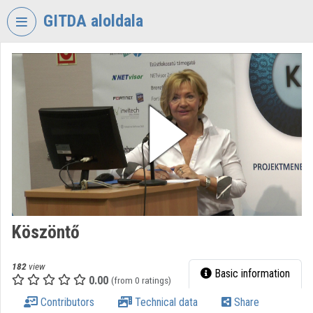
Skip header
Skip menu
Skip content
GITDA aloldala
VIDEO
TORIUM
GOVERNMENTAL
INFORMATION-
TECHNOLOGY
DEVELOPMENT
AGENCY
Organization home
Log In
Köszöntő
Organization discovery
182
view
Basic information
0.00
(from 0 ratings)
Categories
Contributors
Technical data
Share
Organization playlists