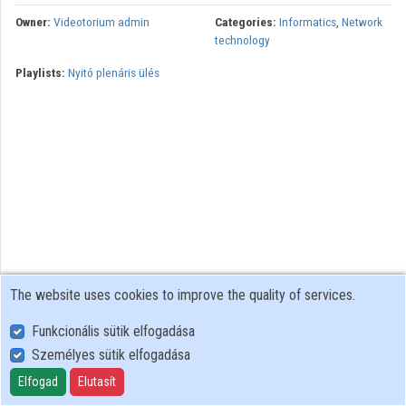
Owner:
Videotorium admin
Categories:
Informatics
,
Network
Organizations
technology
Playlists:
Nyitó plenáris ülés
Contributors
The website uses cookies to improve the quality of services.
Funkcionális sütik elfogadása
Személyes sütik elfogadása
User Policy
Adatkezelési tájékoztató (en)
Elfogad
Elutasít
Cookie Policy