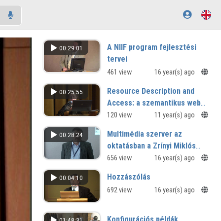
A NIIF program fejlesztési
00:29:01
tervei
461 view
16 year(s) ago
Resource Description and
00:25:55
Access: a szemantikus web
könyvtári szabványa
120 view
11 year(s) ago
Multimédia szerver az
00:28:24
oktatásban a Zrínyi Miklós
Nemzetvédelmi Egyetemen
656 view
16 year(s) ago
Hozzászólás
00:04:10
692 view
16 year(s) ago
Konfigurációs példák,
01:48:31