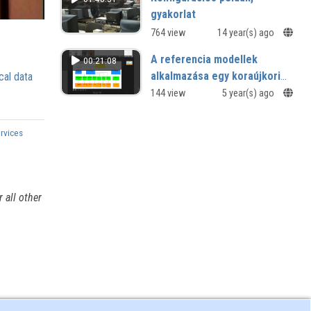
gyakorlat
764 view
14 year(s) ago
A referencia modellek
00:21:08
alkalmazása egy koraújkori
cal data
dokumentumtípus esetében
144 view
5 year(s) ago
(Esettanulmány)
ervices
 all other