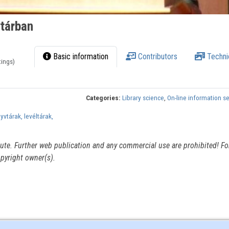
vtárban
Basic information
Contributors
Techni
tings)
Categories:
Library science
,
On-line information s
yvtárak, levéltárak,
itute. Further web publication and any commercial use are prohibited! For
pyright owner(s).