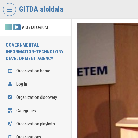
Skip header
Skip menu
Skip content
GITDA aloldala
VIDEO
TORIUM
GOVERNMENTAL
INFORMATION-TECHNOLOGY
DEVELOPMENT AGENCY
Organization home
Log In
Organization discovery
Categories
Organization playlists
Organizations