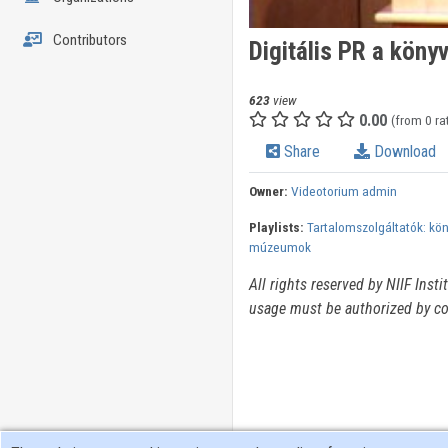
Contributors
Digitális PR a köny
623
view
0.00
(from 0 ra
Share
Download
Owner:
Videotorium admin
Playlists:
Tartalomszolgáltatók: kön
múzeumok
All rights reserved by NIIF Inst
usage must be authorized by co