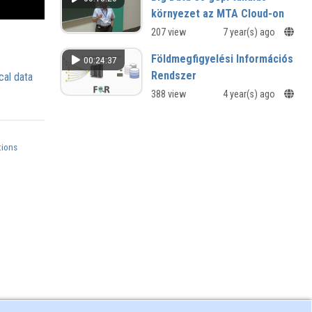
környezet az MTA Cloud-on
207 view
7 year(s) ago
Földmegfigyelési Információs
00:24:37
Rendszer
cal data
388 view
4 year(s) ago
ions