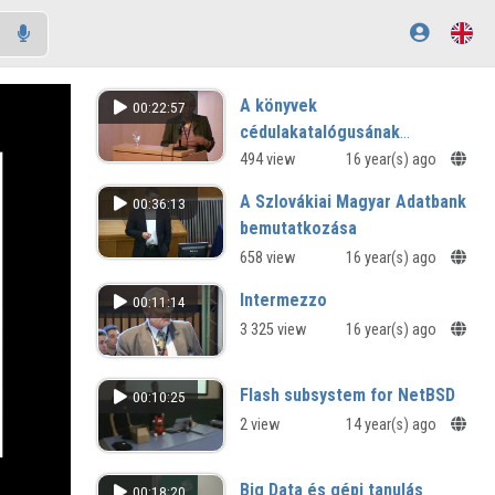
A könyvek
00:22:57
cédulakatalógusának
retrospektív konverziója az
494 view
16 year(s) ago
Országos Széchényi
A Szlovákiai Magyar Adatbank
00:36:13
Könyvtárban
bemutatkozása
658 view
16 year(s) ago
Intermezzo
00:11:14
3 325 view
16 year(s) ago
Flash subsystem for NetBSD
00:10:25
2 view
14 year(s) ago
Big Data és gépi tanulás
00:18:20