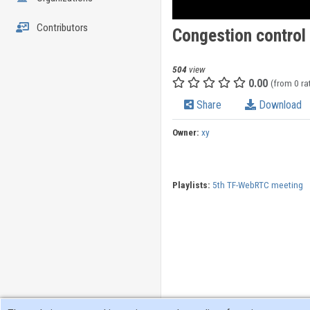
Contributors
Congestion control
504
view
0.00
(from 0 ra
Share
Download
Owner:
xy
Playlists:
5th TF-WebRTC meeting