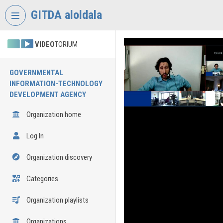
Skip header
Skip menu
Skip content
GITDA aloldala
VIDEO
TORIUM
GOVERNMENTAL
INFORMATION-TECHNOLOGY
DEVELOPMENT AGENCY
Organization home
Log In
Organization discovery
Categories
Organization playlists
Organizations