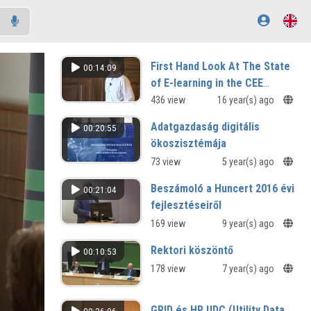
First Hand Look At The State
00:14:09
of E-learning in the CEE
countries
436 view
16 year(s) ago
Adatgazdaság digitális
00:20:55
ökoszisztémája
73 view
5 year(s) ago
Beszámoló a Huncert 2016 évi
00:21:04
fejlesztéseiről
169 view
9 year(s) ago
Rektori köszöntő
00:10:53
178 view
7 year(s) ago
GRID és HP UDC (Utility Data