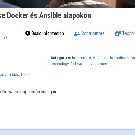
se Docker és Ansible alapokon
Basic information
Contributors
Techni
tings)
Categories:
Informatics
,
Applied informatics
,
Info
technology
,
Software development
dattárolás, felhő-
s Networkshop konferenciáján