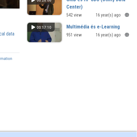
00:26:06
Center)
542 view
16 year(s) ago
Multimédia és e-Learning
00:17:10
cal data
951 view
16 year(s) ago
rmation