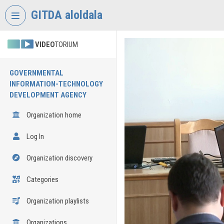
Skip header
Skip menu
Skip content
GITDA aloldala
VIDEO
TORIUM
GOVERNMENTAL
INFORMATION-TECHNOLOGY
DEVELOPMENT AGENCY
Organization home
Log In
Organization discovery
Categories
Organization playlists
Organizations