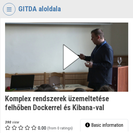
Skip header
Skip menu
Skip content
GITDA aloldala
VIDEO
TORIUM
GOVERNMENTAL
INFORMATION-
TECHNOLOGY
DEVELOPMENT
AGENCY
Organization home
Log In
Komplex rendszerek üzemeltetése
felhőben Dockerrel és Kibana-val
Organization discovery
Categories
390
view
Basic information
0.00
(from 0 ratings)
Organization playlists