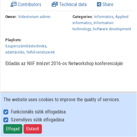
Contributors
Technical data
Share
Organizations
Owner:
Videotorium admin
Categories:
Informatics
,
Applied
informatics
,
Information
Contributors
technology
,
Software development
Playlists:
Szuperszámítástechnika,
adattárolás, felhő-rendszerek
Előadás az NIIF Intézet 2016-os Networkshop konferenciáján
The website uses cookies to improve the quality of services.
Funkcionális sütik elfogadása
Személyes sütik elfogadása
User Policy
Adatkezelési tájékoztató (en)
Elfogad
Elutasít
Cookie Policy