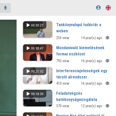
Tankönyvalapú tudástár a
00:30:27
weben
255 view
14 year(s) ago
Mondanivaló kiemelésének
00:30:47
formai eszközei
792 view
16 year(s) ago
Interferenciajelenségek egy
00:21:32
tároló alrendszer
teljesítményében
410 view
16 year(s) ago
Feladatvégzés
00:18:30
hatékonyságvizsgálata
multitasking környezetben
370 view
12 year(s) ago
Neptun.Net által nyújtott új