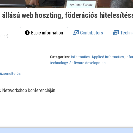
állású web hoszting, föderációs hitelesítés
Basic information
Contributors
Techni
tings)
Categories:
Informatics
,
Applied informatics
,
Info
technology
,
Software development
 üzemeltetési
s Networkshop konferenciáján