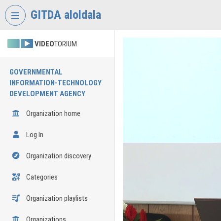
Skip header
Skip menu
Skip content
GITDA aloldala
VIDEO
TORIUM
GOVERNMENTAL
INFORMATION-TECHNOLOGY
DEVELOPMENT AGENCY
Organization home
Log In
Organization discovery
Categories
Organization playlists
Organizations