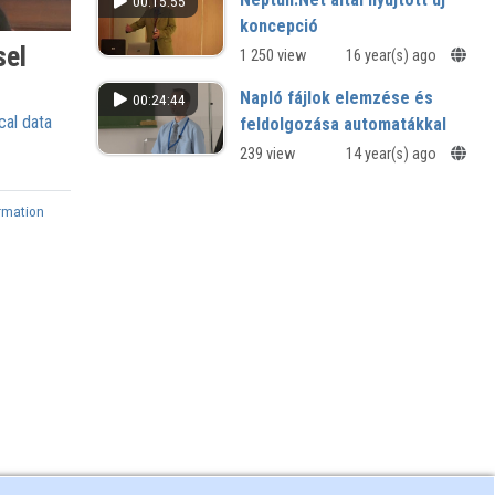
00:15:55
koncepció
sel
1 250 view
16 year(s) ago
Napló fájlok elemzése és
00:24:44
cal data
feldolgozása automatákkal
239 view
14 year(s) ago
rmation