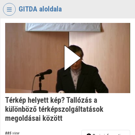
Skip header
Skip menu
Skip content
GITDA aloldala
VIDEO
TORIUM
GOVERNMENTAL
INFORMATION-
TECHNOLOGY
DEVELOPMENT
AGENCY
Organization home
Log In
Térkép helyett kép? Tallózás a
különböző térképszolgáltatások
Organization discovery
megoldásai között
Categories
885
view
Organization playlists