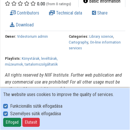
Basic information
0.00
(from 0 ratings)
Organizations
Contributors
Technical data
Share
Contributors
Download
Owner:
Videotorium admin
Categories:
Library science
,
Cartography
,
On-line information
services
Playlists:
Könyvtárak, levéltárak,
múzeumok, tartalomszolgáltatók
All rights reserved by NIIF Institute. Further web publication and
any commercial use are prohibited! For all other usage must be
authorized by copyright owner(s).
The website uses cookies to improve the quality of services.
Funkcionális sütik elfogadása
Személyes sütik elfogadása
User Policy
Adatkezelési tájékoztató (en)
Elfogad
Elutasít
Cookie Policy