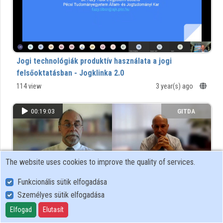
Organizations
Contributors
Jogi technológiák produktív használata a jogi
felsőoktatásban - Jogklinka 2.0
114 view
3 year(s) ago
00:19:03
GITDA
The website uses cookies to improve the quality of services.
Funkcionális sütik elfogadása
Személyes sütik elfogadása
Elfogad
Elutasít