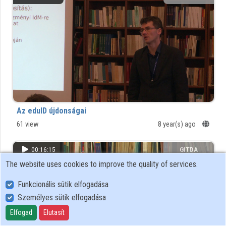
Organizations
Contributors
Az eduID újdonságai
61 view
8 year(s) ago
00:16:15
GITDA
The website uses cookies to improve the quality of services.
Funkcionális sütik elfogadása
Személyes sütik elfogadása
Elfogad
Elutasít