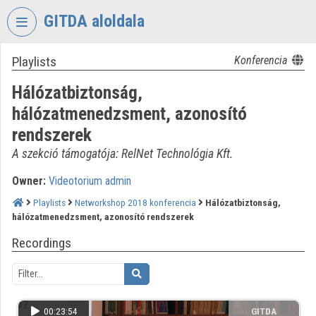
Skip header
Skip menu
Skip content
GITDA aloldala
Playlists
Konferencia
VIDEO
TORIUM
Hálózatbiztonság,
GOVERNMENTAL
hálózatmenedzsment, azonosító
INFORMATION-
rendszerek
TECHNOLOGY
DEVELOPMENT
A szekció támogatója: RelNet Technológia Kft.
AGENCY
Owner:
Videotorium admin
Organization home
Playlists
Networkshop 2018 konferencia
Hálózatbiztonság,
hálózatmenedzsment, azonosító rendszerek
Log In
Recordings
Organization discovery
Categories
00:23:54
GITDA
Organization playlists