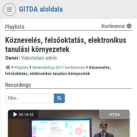
Skip header
Skip menu
Skip content
GITDA aloldala
Playlists
Konferencia
VIDEO
TORIUM
Köznevelés, felsőoktatás, elektronikus
GOVERNMENTAL
tanulási környezetek
INFORMATION-
Owner:
Videotorium admin
TECHNOLOGY
DEVELOPMENT
Playlists
Networkshop 2017 konferencia
Köznevelés,
AGENCY
felsőoktatás, elektronikus tanulási környezetek
Organization home
Recordings
Log In
Organization discovery
00:18:55
GITDA
Categories
Organization playlists