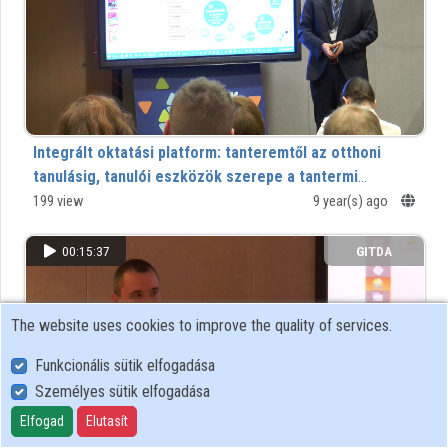
Organizations
Contributors
Integrált oktatási platform: tanteremtől az otthoni
tanulásig, tanulói eszközök szerepe a tantermi
oktatásban
199 view
9 year(s) ago
00:15:37
GITDA
The website uses cookies to improve the quality of services.
Funkcionális sütik elfogadása
Személyes sütik elfogadása
Elfogad
Elutasít