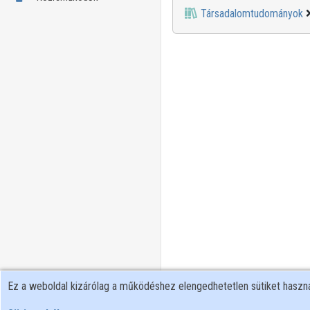
Társadalomtudományok
Ez a weboldal kizárólag a működéshez elengedhetetlen sütiket hasz