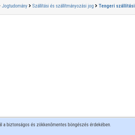
Jogtudomány
Szállítási és szállítmányozási jog
Tengeri szállítási
nál a biztonságos és zökkenőmentes böngészés érdekében.