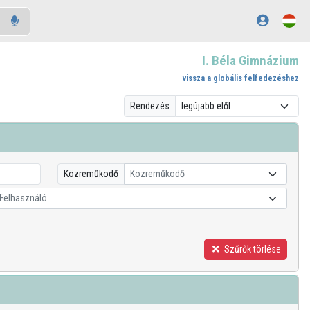
I. Béla Gimnázium
vissza a globális felfedezéshez
Rendezés
Közreműködő
Közreműködő
Felhasználó
Szűrők törlése