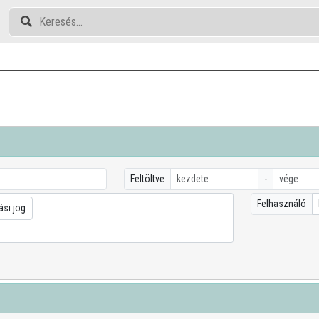
Feltöltve
-
Felhasználó
ási jog