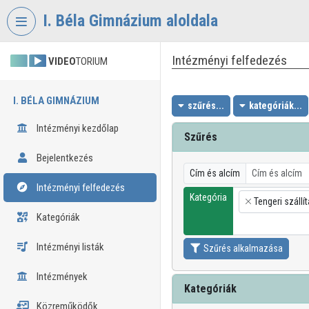
Fejléc kihagyása
Menü kihagyása
Tartalom kihagyása
I. Béla Gimnázium aloldala
Intézményi felfedezés
VIDEO
TORIUM
I. BÉLA GIMNÁZIUM
szűrés...
kategóriák...
Intézményi kezdőlap
Szűrés
Bejelentkezés
Cím és alcím
Intézményi felfedezés
Kategória
Tengeri szállít
×
Kategóriák
Intézményi listák
Szűrés alkalmazása
Intézmények
Kategóriák
Közreműködők