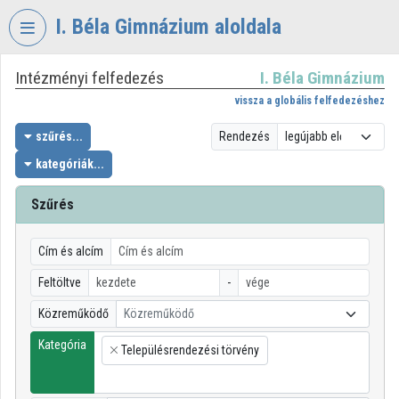
Fejléc kihagyása
Menü kihagyása
Tartalom kihagyása
I. Béla Gimnázium aloldala
Intézményi felfedezés
I. Béla Gimnázium
VIDEO
TORIUM
vissza a globális felfedezéshez
I.
szűrés...
Rendezés
BÉLA
kategóriák...
GIMNÁZIUM
Szűrés
Intézményi kezdőlap
Bejelentkezés
Cím és alcím
Intézményi felfedezés
Feltöltve
-
Közreműködő
Közreműködő
Kategóriák
Kategória
Településrendezési törvény
Intézményi listák
×
Intézmények