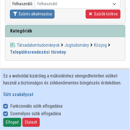
Felhasználó
Felhasználó
Közreműködők
Szűrés alkalmazása
Szűrők törlése
Kategóriák
Társadalomtudományok
Jogtudomány
Közjog
Településrendezési törvény
Ez a weboldal kizárólag a működéshez elengedhetetlen sütiket
használ a biztonságos és zökkenőmentes böngészés érdekében.
Süti szabályzat
Funkcionális sütik elfogadása
Személyes sütik elfogadása
Felhasználói szabályzat
Adatkezelési tájékoztató
Elfogad
Elutasít
Süti szabályzat