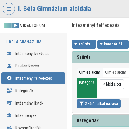
Fejléc kihagyása
Menü kihagyása
Tartalom kihagyása
I. Béla Gimnázium aloldala
Intézményi felfedezés
VIDEO
TORIUM
I. BÉLA GIMNÁZIUM
szűrés...
kategóriák...
Intézményi kezdőlap
Szűrés
Bejelentkezés
Cím és alcím
Intézményi felfedezés
Kategória
Médiajog
×
Kategóriák
Intézményi listák
Szűrés alkalmazása
Intézmények
Kategóriák
Közreműködők