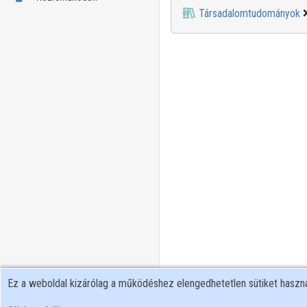
Társadalomtudományok
Ez a weboldal kizárólag a működéshez elengedhetetlen sütiket hasz