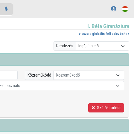
I. Béla Gimnázium
vissza a globális felfedezéshez
Rendezés
Közreműködő
Közreműködő
Felhasználó
Szűrők törlése