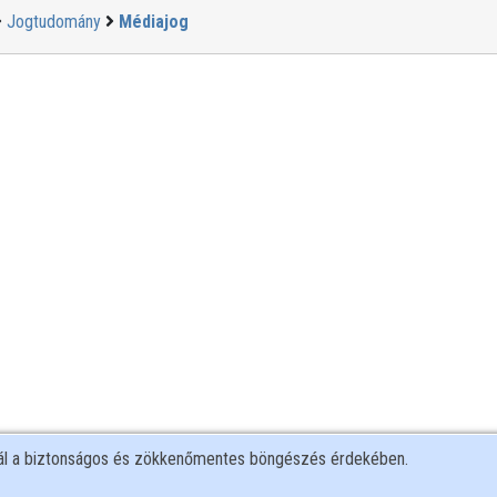
Jogtudomány
Médiajog
nál a biztonságos és zökkenőmentes böngészés érdekében.