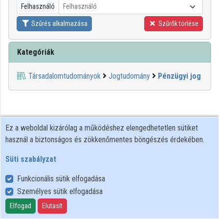
Felhasználó
Felhasználó
Közreműködők
Szűrés alkalmazása
Szűrők törlése
Kategóriák
Társadalomtudományok
Jogtudomány
Pénzügyi jog
Ez a weboldal kizárólag a működéshez elengedhetetlen sütiket
használ a biztonságos és zökkenőmentes böngészés érdekében.
Süti szabályzat
Funkcionális sütik elfogadása
Személyes sütik elfogadása
Felhasználói szabályzat
Adatkezelési tájékoztató
Elfogad
Elutasít
Süti szabályzat