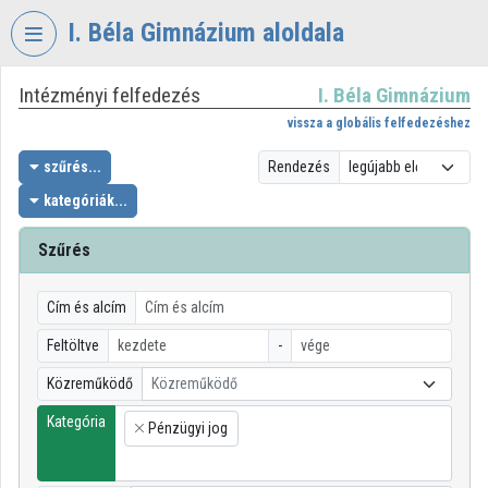
Fejléc kihagyása
Menü kihagyása
Tartalom kihagyása
I. Béla Gimnázium aloldala
Intézményi felfedezés
I. Béla Gimnázium
VIDEO
TORIUM
vissza a globális felfedezéshez
I.
szűrés...
Rendezés
BÉLA
kategóriák...
GIMNÁZIUM
Szűrés
Intézményi kezdőlap
Bejelentkezés
Cím és alcím
Intézményi felfedezés
Feltöltve
-
Közreműködő
Közreműködő
Kategóriák
Kategória
Pénzügyi jog
Intézményi listák
×
Intézmények