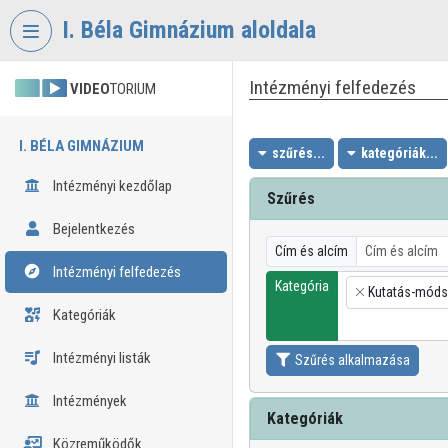
Fejléc kihagyása
Menü kihagyása
Tartalom kihagyása
I. Béla Gimnázium aloldala
Intézményi felfedezés
VIDEO
TORIUM
I. BÉLA GIMNÁZIUM
szűrés...
kategóriák...
Intézményi kezdőlap
Szűrés
Bejelentkezés
Cím és alcím
Intézményi felfedezés
Kategória
Kutatás-móds
×
Kategóriák
Intézményi listák
Szűrés alkalmazása
Intézmények
Kategóriák
Közreműködők