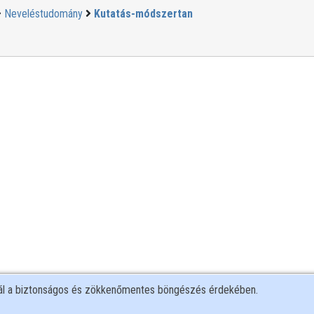
Neveléstudomány
Kutatás-módszertan
nál a biztonságos és zökkenőmentes böngészés érdekében.