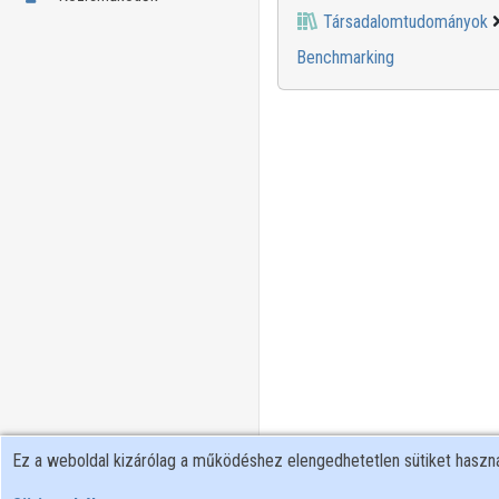
Társadalomtudományok
Benchmarking
Ez a weboldal kizárólag a működéshez elengedhetetlen sütiket hasz