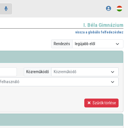
I. Béla Gimnázium
vissza a globális felfedezéshez
Rendezés
Közreműködő
Közreműködő
Felhasználó
Szűrők törlése