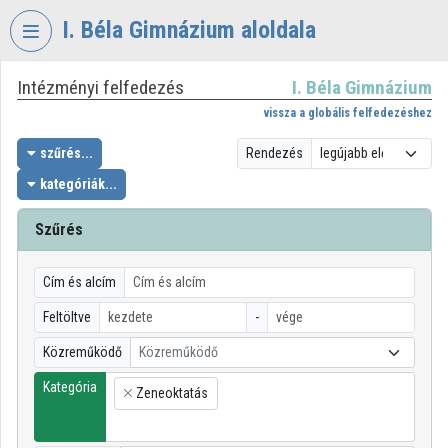
Fejléc kihagyása
Menü kihagyása
Tartalom kihagyása
I. Béla Gimnázium aloldala
Intézményi felfedezés
I. Béla Gimnázium
VIDEO
TORIUM
vissza a globális felfedezéshez
I.
szűrés...
Rendezés
BÉLA
kategóriák...
GIMNÁZIUM
Szűrés
Intézményi kezdőlap
Bejelentkezés
Cím és alcím
Intézményi felfedezés
Feltöltve
-
Közreműködő
Közreműködő
Kategóriák
Kategória
Zeneoktatás
Intézményi listák
×
Intézmények