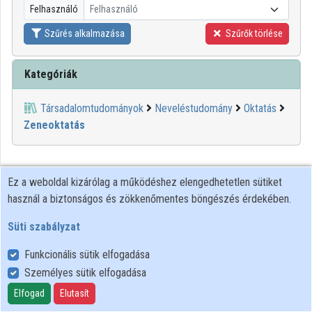
Felhasználó
Felhasználó
Közreműködők
Szűrés alkalmazása
Szűrők törlése
Kategóriák
Társadalomtudományok
Neveléstudomány
Oktatás
Zeneoktatás
Ez a weboldal kizárólag a működéshez elengedhetetlen sütiket
használ a biztonságos és zökkenőmentes böngészés érdekében.
Süti szabályzat
Funkcionális sütik elfogadása
Személyes sütik elfogadása
Felhasználói szabályzat
Adatkezelési tájékoztató
Elfogad
Elutasít
Süti szabályzat