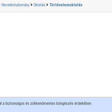
Neveléstudomány
Oktatás
Történelemoktatás
nál a biztonságos és zökkenőmentes böngészés érdekében.