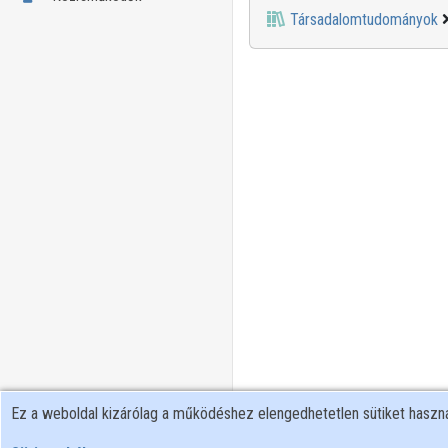
Társadalomtudományok
Ez a weboldal kizárólag a működéshez elengedhetetlen sütiket hasz