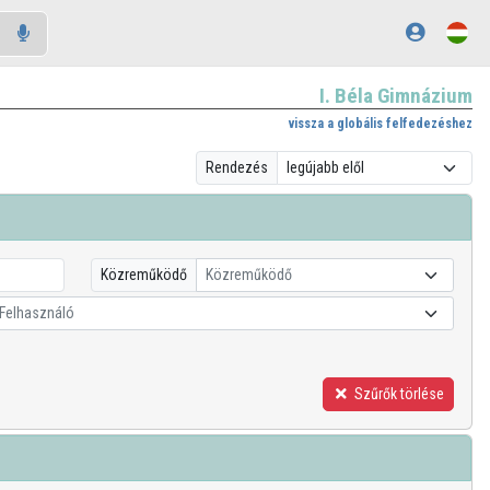
I. Béla Gimnázium
vissza a globális felfedezéshez
Rendezés
Közreműködő
Közreműködő
Felhasználó
Szűrők törlése