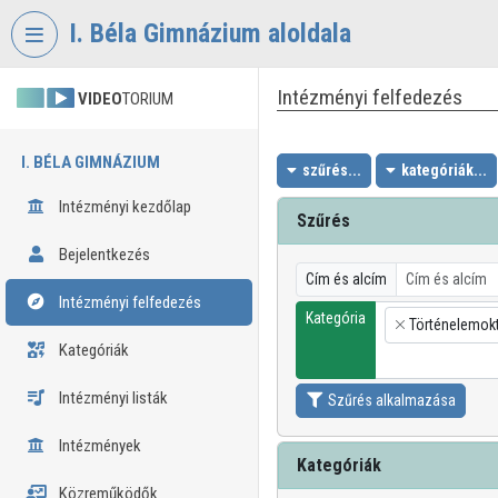
Fejléc kihagyása
Menü kihagyása
Tartalom kihagyása
I. Béla Gimnázium aloldala
Intézményi felfedezés
VIDEO
TORIUM
I. BÉLA GIMNÁZIUM
szűrés...
kategóriák...
Intézményi kezdőlap
Szűrés
Bejelentkezés
Cím és alcím
Intézményi felfedezés
Kategória
Történelemok
×
Kategóriák
Intézményi listák
Szűrés alkalmazása
Intézmények
Kategóriák
Közreműködők