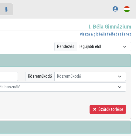
I. Béla Gimnázium
vissza a globális felfedezéshez
Rendezés
Közreműködő
Közreműködő
Felhasználó
Szűrők törlése