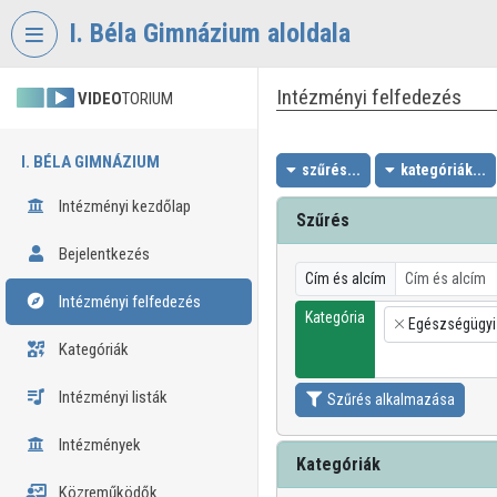
Fejléc kihagyása
Menü kihagyása
Tartalom kihagyása
I. Béla Gimnázium aloldala
Intézményi felfedezés
VIDEO
TORIUM
I. BÉLA GIMNÁZIUM
szűrés...
kategóriák...
Intézményi kezdőlap
Szűrés
Bejelentkezés
Cím és alcím
Intézményi felfedezés
Kategória
Egészségügyi
×
Kategóriák
Intézményi listák
Szűrés alkalmazása
Intézmények
Kategóriák
Közreműködők