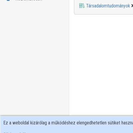
Társadalomtudományok
Ez a weboldal kizárólag a működéshez elengedhetetlen sütiket hasz