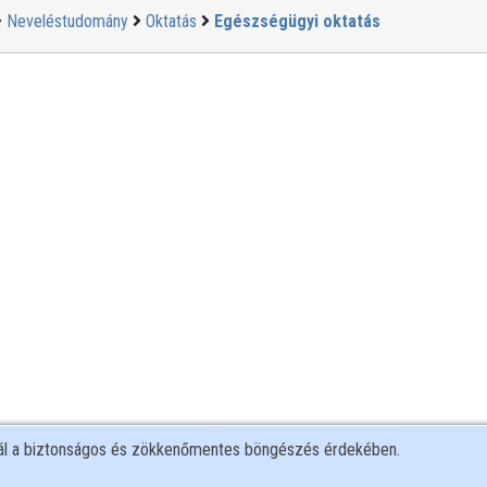
Neveléstudomány
Oktatás
Egészségügyi oktatás
nál a biztonságos és zökkenőmentes böngészés érdekében.