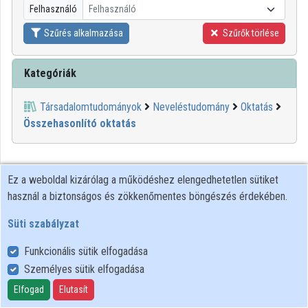
Felhasználó
Felhasználó
Közreműködők
Szűrés alkalmazása
Szűrők törlése
Kategóriák
Társadalomtudományok
Neveléstudomány
Oktatás
Összehasonlító oktatás
Ez a weboldal kizárólag a működéshez elengedhetetlen sütiket
használ a biztonságos és zökkenőmentes böngészés érdekében.
Süti szabályzat
Funkcionális sütik elfogadása
Személyes sütik elfogadása
Felhasználói szabályzat
Adatkezelési tájékoztató
Elfogad
Elutasít
Süti szabályzat