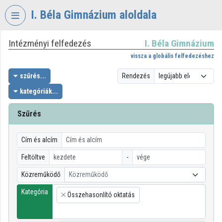
Fejléc kihagyása
Menü kihagyása
Tartalom kihagyása
I. Béla Gimnázium aloldala
Intézményi felfedezés
I. Béla Gimnázium
VIDEO
TORIUM
vissza a globális felfedezéshez
I.
szűrés...
Rendezés
BÉLA
kategóriák...
GIMNÁZIUM
Szűrés
Intézményi kezdőlap
Bejelentkezés
Cím és alcím
Intézményi felfedezés
Feltöltve
-
Közreműködő
Közreműködő
Kategóriák
Kategória
Összehasonlító oktatás
Intézményi listák
×
Intézmények