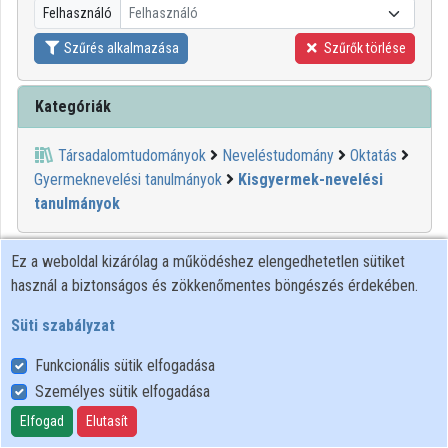
Felhasználó
Felhasználó
Közreműködők
Szűrés alkalmazása
Szűrők törlése
Kategóriák
Társadalomtudományok
Neveléstudomány
Oktatás
Gyermeknevelési tanulmányok
Kisgyermek-nevelési
tanulmányok
Ez a weboldal kizárólag a működéshez elengedhetetlen sütiket
használ a biztonságos és zökkenőmentes böngészés érdekében.
Süti szabályzat
Funkcionális sütik elfogadása
Személyes sütik elfogadása
Felhasználói szabályzat
Adatkezelési tájékoztató
Elfogad
Elutasít
Süti szabályzat