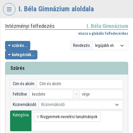
Fejléc kihagyása
Menü kihagyása
Tartalom kihagyása
I. Béla Gimnázium aloldala
Intézményi felfedezés
I. Béla Gimnázium
VIDEO
TORIUM
vissza a globális felfedezéshez
I.
szűrés...
Rendezés
BÉLA
kategóriák...
GIMNÁZIUM
Szűrés
Intézményi kezdőlap
Bejelentkezés
Cím és alcím
Intézményi felfedezés
Feltöltve
-
Közreműködő
Közreműködő
Kategóriák
Kategória
Kisgyermek-nevelési tanulmányok
Intézményi listák
×
Intézmények