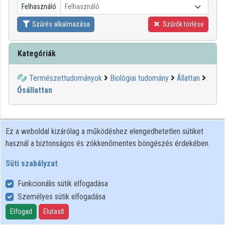
Felhasználó
Felhasználó
Közreműködők
Szűrés alkalmazása
Szűrők törlése
Kategóriák
Természettudományok
Biológiai tudomány
Állattan
Ősállattan
Ez a weboldal kizárólag a működéshez elengedhetetlen sütiket
használ a biztonságos és zökkenőmentes böngészés érdekében.
Süti szabályzat
Funkcionális sütik elfogadása
Személyes sütik elfogadása
Felhasználói szabályzat
Adatkezelési tájékoztató
Elfogad
Elutasít
Süti szabályzat