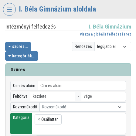
Fejléc kihagyása
Menü kihagyása
Tartalom kihagyása
I. Béla Gimnázium aloldala
Intézményi felfedezés
I. Béla Gimnázium
VIDEO
TORIUM
vissza a globális felfedezéshez
I.
szűrés...
Rendezés
BÉLA
kategóriák...
GIMNÁZIUM
Szűrés
Intézményi kezdőlap
Bejelentkezés
Cím és alcím
Intézményi felfedezés
Feltöltve
-
Közreműködő
Közreműködő
Kategóriák
Kategória
Ősállattan
Intézményi listák
×
Intézmények