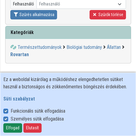
Felhasználó
Felhasználó
Közreműködők
Szűrés alkalmazása
Szűrők törlése
Kategóriák
Természettudományok
Biológiai tudomány
Állattan
Rovartan
Ez a weboldal kizárólag a működéshez elengedhetetlen sütiket
használ a biztonságos és zökkenőmentes böngészés érdekében.
Süti szabályzat
Funkcionális sütik elfogadása
Személyes sütik elfogadása
Felhasználói szabályzat
Adatkezelési tájékoztató
Elfogad
Elutasít
Süti szabályzat