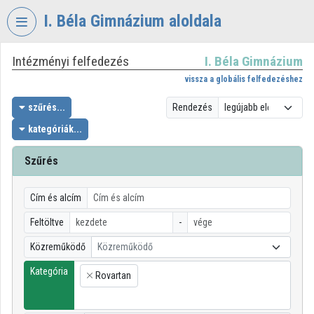
Fejléc kihagyása
Menü kihagyása
Tartalom kihagyása
I. Béla Gimnázium aloldala
Intézményi felfedezés
I. Béla Gimnázium
VIDEO
TORIUM
vissza a globális felfedezéshez
I.
szűrés...
Rendezés
BÉLA
kategóriák...
GIMNÁZIUM
Szűrés
Intézményi kezdőlap
Bejelentkezés
Cím és alcím
Intézményi felfedezés
Feltöltve
-
Közreműködő
Közreműködő
Kategóriák
Kategória
Rovartan
Intézményi listák
×
Intézmények