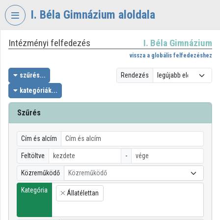
Fejléc kihagyása
Menü kihagyása
Tartalom kihagyása
I. Béla Gimnázium aloldala
Intézményi felfedezés
I. Béla Gimnázium
VIDEO
TORIUM
vissza a globális felfedezéshez
I.
szűrés...
Rendezés
BÉLA
kategóriák...
GIMNÁZIUM
Szűrés
Intézményi kezdőlap
Bejelentkezés
Cím és alcím
Intézményi felfedezés
Feltöltve
-
Közreműködő
Közreműködő
Kategóriák
Kategória
Állatélettan
Intézményi listák
×
Intézmények