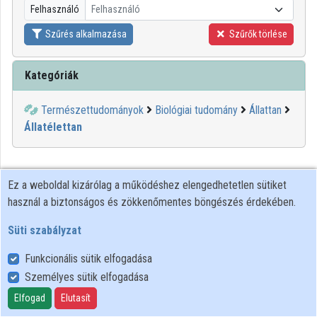
Felhasználó
Felhasználó
Közreműködők
Szűrés alkalmazása
Szűrők törlése
Kategóriák
Természettudományok
Biológiai tudomány
Állattan
Állatélettan
Ez a weboldal kizárólag a működéshez elengedhetetlen sütiket
használ a biztonságos és zökkenőmentes böngészés érdekében.
Süti szabályzat
Funkcionális sütik elfogadása
Személyes sütik elfogadása
Felhasználói szabályzat
Adatkezelési tájékoztató
Elfogad
Elutasít
Süti szabályzat