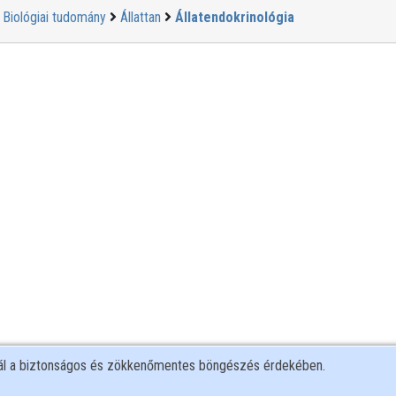
Biológiai tudomány
Állattan
Állatendokrinológia
nál a biztonságos és zökkenőmentes böngészés érdekében.