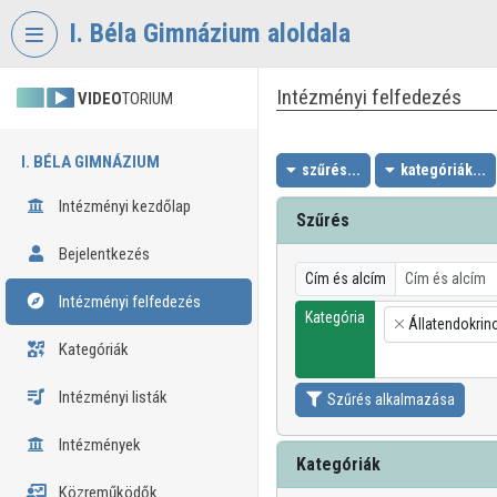
Fejléc kihagyása
Menü kihagyása
Tartalom kihagyása
I. Béla Gimnázium aloldala
Intézményi felfedezés
VIDEO
TORIUM
I. BÉLA GIMNÁZIUM
szűrés...
kategóriák...
Intézményi kezdőlap
Szűrés
Bejelentkezés
Cím és alcím
Intézményi felfedezés
Kategória
Állatendokrin
×
Kategóriák
Intézményi listák
Szűrés alkalmazása
Intézmények
Kategóriák
Közreműködők