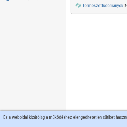
Természettudományok
Ez a weboldal kizárólag a működéshez elengedhetetlen sütiket hasz