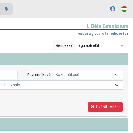
I. Béla Gimnázium
vissza a globális felfedezéshez
Rendezés
Közreműködő
Közreműködő
Felhasználó
Szűrők törlése