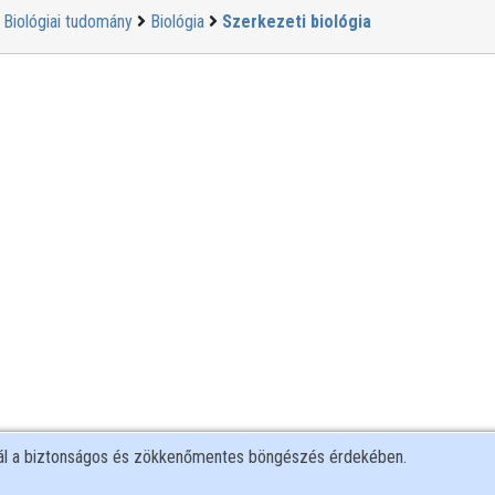
Biológiai tudomány
Biológia
Szerkezeti biológia
nál a biztonságos és zökkenőmentes böngészés érdekében.