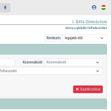
I. Béla Gimnázium
vissza a globális felfedezéshez
Rendezés
Közreműködő
Közreműködő
Felhasználó
Szűrők törlése