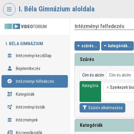
Fejléc kihagyása
Menü kihagyása
Tartalom kihagyása
I. Béla Gimnázium aloldala
Intézményi felfedezés
VIDEO
TORIUM
I. BÉLA GIMNÁZIUM
szűrés...
kategóriák...
Intézményi kezdőlap
Szűrés
Bejelentkezés
Cím és alcím
Intézményi felfedezés
Kategória
Szerkezeti bi
×
Kategóriák
Intézményi listák
Szűrés alkalmazása
Intézmények
Kategóriák
Közreműködők