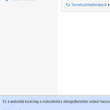
Természettudományok
Ez a weboldal kizárólag a működéshez elengedhetetlen sütiket hasz