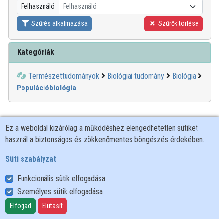
Felhasználó
Felhasználó
Közreműködők
Szűrés alkalmazása
Szűrők törlése
Kategóriák
Természettudományok
Biológiai tudomány
Biológia
Populációbiológia
Ez a weboldal kizárólag a működéshez elengedhetetlen sütiket
használ a biztonságos és zökkenőmentes böngészés érdekében.
Süti szabályzat
Funkcionális sütik elfogadása
Személyes sütik elfogadása
Felhasználói szabályzat
Adatkezelési tájékoztató
Elfogad
Elutasít
Süti szabályzat