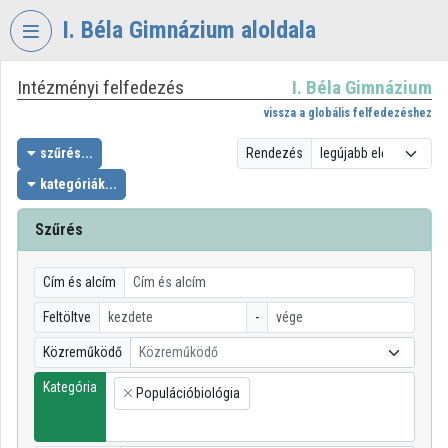
Fejléc kihagyása
Menü kihagyása
Tartalom kihagyása
I. Béla Gimnázium aloldala
Intézményi felfedezés
I. Béla Gimnázium
VIDEO
TORIUM
vissza a globális felfedezéshez
I.
szűrés...
Rendezés
BÉLA
kategóriák...
GIMNÁZIUM
Szűrés
Intézményi kezdőlap
Bejelentkezés
Cím és alcím
Intézményi felfedezés
Feltöltve
-
Közreműködő
Közreműködő
Kategóriák
Kategória
Populációbiológia
Intézményi listák
×
Intézmények