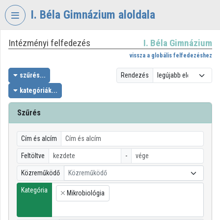
Fejléc kihagyása
Menü kihagyása
Tartalom kihagyása
I. Béla Gimnázium aloldala
Intézményi felfedezés
I. Béla Gimnázium
VIDEO
TORIUM
vissza a globális felfedezéshez
I.
szűrés...
Rendezés
BÉLA
kategóriák...
GIMNÁZIUM
Szűrés
Intézményi kezdőlap
Bejelentkezés
Cím és alcím
Intézményi felfedezés
Feltöltve
-
Közreműködő
Közreműködő
Kategóriák
Kategória
Mikrobiológia
Intézményi listák
×
Intézmények