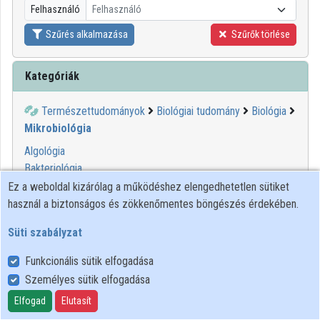
Felhasználó
Felhasználó
Közreműködők
Szűrés alkalmazása
Szűrők törlése
Kategóriák
Természettudományok
Biológiai tudomány
Biológia
Mikrobiológia
Algológia
Bakteriológia
Orvosi mikrobiológia
Ez a weboldal kizárólag a működéshez elengedhetetlen sütiket
Parazitológia
használ a biztonságos és zökkenőmentes böngészés érdekében.
Protozoológia
Süti szabályzat
Szerológia
Toxinológia
Funkcionális sütik elfogadása
Virológia
Személyes sütik elfogadása
Elfogad
Elutasít
Felhasználói szabályzat