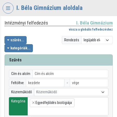
Fejléc kihagyása
Menü kihagyása
Tartalom kihagyása
I. Béla Gimnázium aloldala
Intézményi felfedezés
I. Béla Gimnázium
VIDEO
TORIUM
vissza a globális felfedezéshez
I.
szűrés...
Rendezés
BÉLA
kategóriák...
GIMNÁZIUM
Szűrés
Intézményi kezdőlap
Bejelentkezés
Cím és alcím
Intézményi felfedezés
Feltöltve
-
Közreműködő
Közreműködő
Kategóriák
Kategória
Egyedfejlődés biológiája
Intézményi listák
×
Intézmények