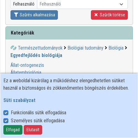
Felhasználó
Felhasználó
Közreműködők
Szűrés alkalmazása
Szűrők törlése
Kategóriák
Természettudományok
Biológiai tudomány
Biológia
Egyedfejlődés biológiája
Állat-ontogenezis
Állatembriológia
Állatfejlődés
Ez a weboldal kizárólag a működéshez elengedhetetlen sütiket
Humán embriológia
használ a biztonságos és zökkenőmentes böngészés érdekében.
Humán ontogenezis
Süti szabályzat
Funkcionális sütik elfogadása
Személyes sütik elfogadása
Felhasználói szabályzat
Adatkezelési tájékoztató
Elfogad
Elutasít
Süti szabályzat