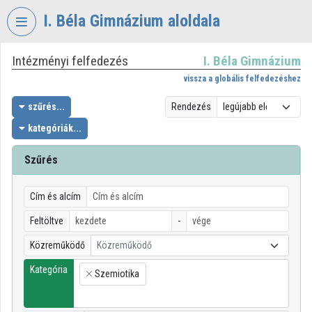
Fejléc kihagyása
Menü kihagyása
Tartalom kihagyása
I. Béla Gimnázium aloldala
Intézményi felfedezés
I. Béla Gimnázium
VIDEO
TORIUM
vissza a globális felfedezéshez
I.
szűrés...
Rendezés
BÉLA
kategóriák...
GIMNÁZIUM
Szűrés
Intézményi kezdőlap
Bejelentkezés
Cím és alcím
Intézményi felfedezés
Feltöltve
-
Közreműködő
Közreműködő
Kategóriák
Kategória
Szemiotika
Intézményi listák
×
Intézmények