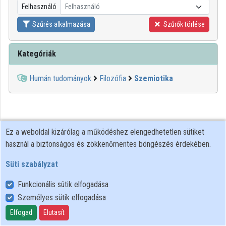
Felhasználó
Felhasználó
Közreműködők
Szűrés alkalmazása
Szűrők törlése
Kategóriák
Humán tudományok
Filozófia
Szemiotika
Ez a weboldal kizárólag a működéshez elengedhetetlen sütiket
használ a biztonságos és zökkenőmentes böngészés érdekében.
Süti szabályzat
Funkcionális sütik elfogadása
Személyes sütik elfogadása
Felhasználói szabályzat
Adatkezelési tájékoztató
Elfogad
Elutasít
Süti szabályzat