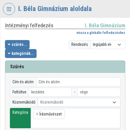
Fejléc kihagyása
Menü kihagyása
Tartalom kihagyása
I. Béla Gimnázium aloldala
Intézményi felfedezés
I. Béla Gimnázium
VIDEO
TORIUM
vissza a globális felfedezéshez
I.
szűrés...
Rendezés
BÉLA
kategóriák...
GIMNÁZIUM
Szűrés
Intézményi kezdőlap
Bejelentkezés
Cím és alcím
Intézményi felfedezés
Feltöltve
-
Közreműködő
Közreműködő
Kategóriák
Kategória
Írásművészet
Intézményi listák
×
Intézmények