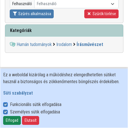
Felhasználó
Felhasználó
Közreműködők
Szűrés alkalmazása
Szűrők törlése
Kategóriák
Humán tudományok
Irodalom
Írásművészet
Ez a weboldal kizárólag a működéshez elengedhetetlen sütiket
használ a biztonságos és zökkenőmentes böngészés érdekében.
Süti szabályzat
Funkcionális sütik elfogadása
Személyes sütik elfogadása
Felhasználói szabályzat
Adatkezelési tájékoztató
Elfogad
Elutasít
Süti szabályzat