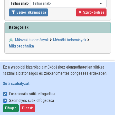
Felhasználó
Felhasználó
Közreműködők
Szűrés alkalmazása
Szűrők törlése
Kategóriák
Műszaki tudományok
Mérnöki tudományok
Mikrotechnika
Ez a weboldal kizárólag a működéshez elengedhetetlen sütiket
használ a biztonságos és zökkenőmentes böngészés érdekében.
Süti szabályzat
Funkcionális sütik elfogadása
Személyes sütik elfogadása
Felhasználói szabályzat
Adatkezelési tájékoztató
Elfogad
Elutasít
Süti szabályzat