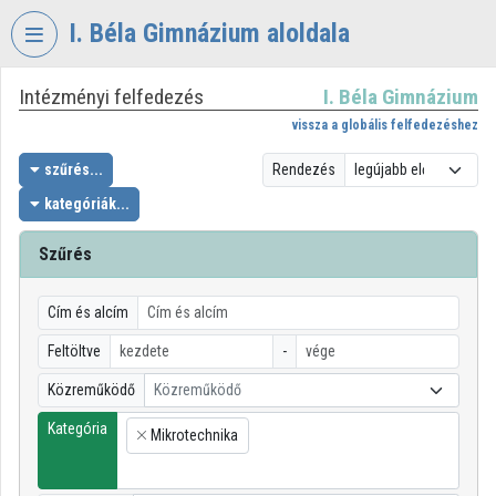
Fejléc kihagyása
Menü kihagyása
Tartalom kihagyása
I. Béla Gimnázium aloldala
Intézményi felfedezés
I. Béla Gimnázium
VIDEO
TORIUM
vissza a globális felfedezéshez
I.
szűrés...
Rendezés
BÉLA
kategóriák...
GIMNÁZIUM
Szűrés
Intézményi kezdőlap
Bejelentkezés
Cím és alcím
Intézményi felfedezés
Feltöltve
-
Közreműködő
Közreműködő
Kategóriák
Kategória
Mikrotechnika
Intézményi listák
×
Intézmények