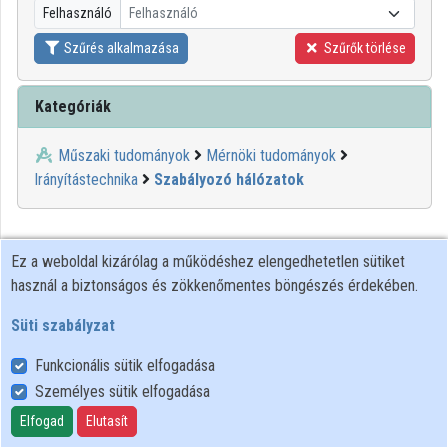
Felhasználó
Felhasználó
Közreműködők
Szűrés alkalmazása
Szűrők törlése
Kategóriák
Műszaki tudományok
Mérnöki tudományok
Irányítástechnika
Szabályozó hálózatok
Ez a weboldal kizárólag a működéshez elengedhetetlen sütiket
használ a biztonságos és zökkenőmentes böngészés érdekében.
Süti szabályzat
Funkcionális sütik elfogadása
Személyes sütik elfogadása
Felhasználói szabályzat
Adatkezelési tájékoztató
Elfogad
Elutasít
Süti szabályzat