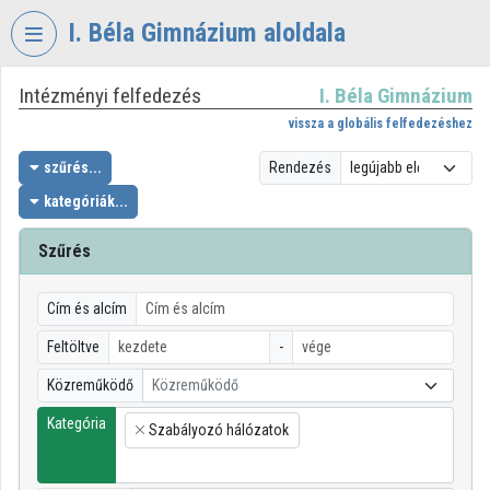
Fejléc kihagyása
Menü kihagyása
Tartalom kihagyása
I. Béla Gimnázium aloldala
Intézményi felfedezés
I. Béla Gimnázium
VIDEO
TORIUM
vissza a globális felfedezéshez
I.
szűrés...
Rendezés
BÉLA
kategóriák...
GIMNÁZIUM
Szűrés
Intézményi kezdőlap
Bejelentkezés
Cím és alcím
Intézményi felfedezés
Feltöltve
-
Közreműködő
Közreműködő
Kategóriák
Kategória
Szabályozó hálózatok
Intézményi listák
×
Intézmények