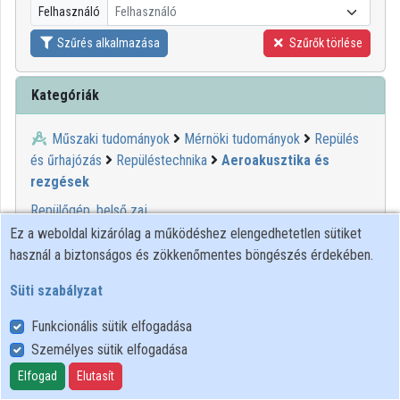
Felhasználó
Felhasználó
Közreműködők
Szűrés alkalmazása
Szűrők törlése
Kategóriák
Műszaki tudományok
Mérnöki tudományok
Repülés
és űrhajózás
Repüléstechnika
Aeroakusztika és
rezgések
Repülőgép, belső zaj
Repülőgép, külső zaj
Ez a weboldal kizárólag a működéshez elengedhetetlen sütiket
használ a biztonságos és zökkenőmentes böngészés érdekében.
Süti szabályzat
Funkcionális sütik elfogadása
Személyes sütik elfogadása
Felhasználói szabályzat
Adatkezelési tájékoztató
Elfogad
Elutasít
Süti szabályzat