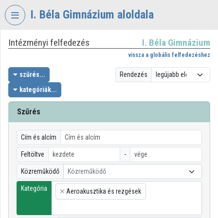
Fejléc kihagyása
Menü kihagyása
Tartalom kihagyása
I. Béla Gimnázium aloldala
Intézményi felfedezés
I. Béla Gimnázium
VIDEO
TORIUM
vissza a globális felfedezéshez
I.
szűrés...
Rendezés
BÉLA
kategóriák...
GIMNÁZIUM
Szűrés
Intézményi kezdőlap
Bejelentkezés
Cím és alcím
Intézményi felfedezés
Feltöltve
-
Közreműködő
Közreműködő
Kategóriák
Kategória
Aeroakusztika és rezgések
Intézményi listák
×
Intézmények