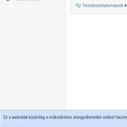
Természettudományok
Ez a weboldal kizárólag a működéshez elengedhetetlen sütiket hasz