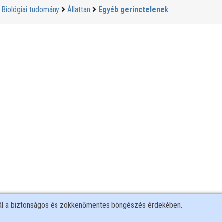
Biológiai tudomány
Állattan
Egyéb gerinctelenek
nál a biztonságos és zökkenőmentes böngészés érdekében.