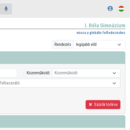
I. Béla Gimnázium
vissza a globális felfedezéshez
Rendezés
Közreműködő
Közreműködő
Felhasználó
Szűrők törlése