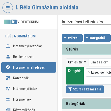
Fejléc kihagyása
Menü kihagyása
Tartalom kihagyása
I. Béla Gimnázium aloldala
Intézményi felfedezés
VIDEO
TORIUM
I. BÉLA GIMNÁZIUM
szűrés...
kategóriák...
Intézményi kezdőlap
Szűrés
Bejelentkezés
Cím és alcím
Intézményi felfedezés
Kategória
Egyéb gerinct
×
Kategóriák
Intézményi listák
Szűrés alkalmazása
Intézmények
Kategóriák
Közreműködők