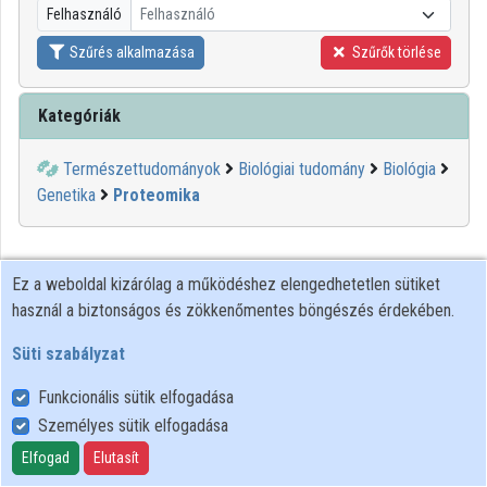
Felhasználó
Felhasználó
Közreműködők
Szűrés alkalmazása
Szűrők törlése
Kategóriák
Természettudományok
Biológiai tudomány
Biológia
Genetika
Proteomika
Ez a weboldal kizárólag a működéshez elengedhetetlen sütiket
használ a biztonságos és zökkenőmentes böngészés érdekében.
Süti szabályzat
Funkcionális sütik elfogadása
Személyes sütik elfogadása
Felhasználói szabályzat
Adatkezelési tájékoztató
Elfogad
Elutasít
Süti szabályzat