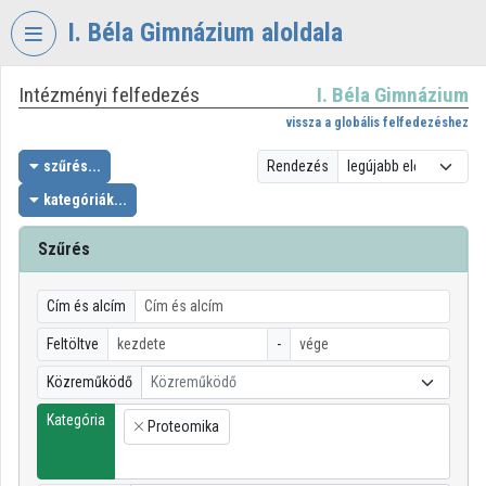
Fejléc kihagyása
Menü kihagyása
Tartalom kihagyása
I. Béla Gimnázium aloldala
Intézményi felfedezés
I. Béla Gimnázium
VIDEO
TORIUM
vissza a globális felfedezéshez
I.
szűrés...
Rendezés
BÉLA
kategóriák...
GIMNÁZIUM
Szűrés
Intézményi kezdőlap
Bejelentkezés
Cím és alcím
Intézményi felfedezés
Feltöltve
-
Közreműködő
Közreműködő
Kategóriák
Kategória
Proteomika
Intézményi listák
×
Intézmények