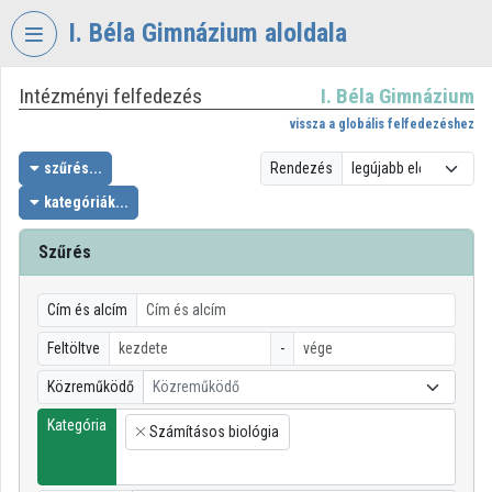
Fejléc kihagyása
Menü kihagyása
Tartalom kihagyása
I. Béla Gimnázium aloldala
Intézményi felfedezés
I. Béla Gimnázium
VIDEO
TORIUM
vissza a globális felfedezéshez
I.
szűrés...
Rendezés
BÉLA
kategóriák...
GIMNÁZIUM
Szűrés
Intézményi kezdőlap
Bejelentkezés
Cím és alcím
Intézményi felfedezés
Feltöltve
-
Közreműködő
Közreműködő
Kategóriák
Kategória
Számításos biológia
Intézményi listák
×
Intézmények