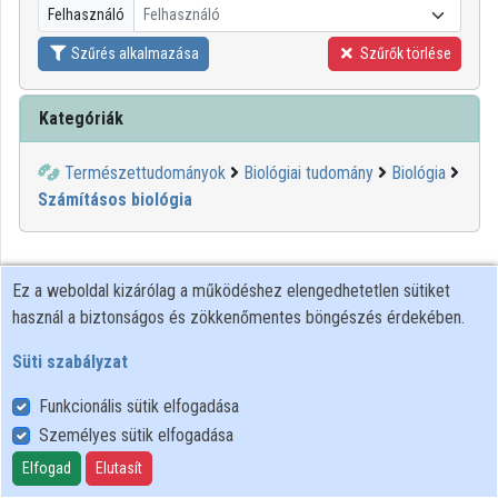
Felhasználó
Felhasználó
Közreműködők
Szűrés alkalmazása
Szűrők törlése
Kategóriák
Természettudományok
Biológiai tudomány
Biológia
Számításos biológia
Ez a weboldal kizárólag a működéshez elengedhetetlen sütiket
használ a biztonságos és zökkenőmentes böngészés érdekében.
Süti szabályzat
Funkcionális sütik elfogadása
Személyes sütik elfogadása
Felhasználói szabályzat
Adatkezelési tájékoztató
Elfogad
Elutasít
Süti szabályzat