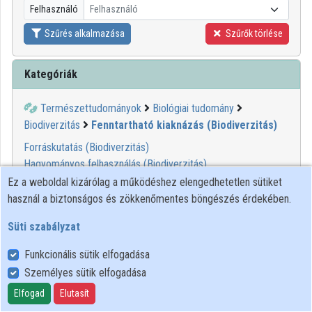
Felhasználó
Felhasználó
Közreműködők
Szűrés alkalmazása
Szűrők törlése
Kategóriák
Természettudományok
Biológiai tudomány
Biodiverzitás
Fenntartható kiaknázás (Biodiverzitás)
Forráskutatás (Biodiverzitás)
Hagyományos felhasználás (Biodiverzitás)
Ez a weboldal kizárólag a működéshez elengedhetetlen sütiket
használ a biztonságos és zökkenőmentes böngészés érdekében.
Süti szabályzat
Funkcionális sütik elfogadása
Személyes sütik elfogadása
Felhasználói szabályzat
Adatkezelési tájékoztató
Elfogad
Elutasít
Süti szabályzat