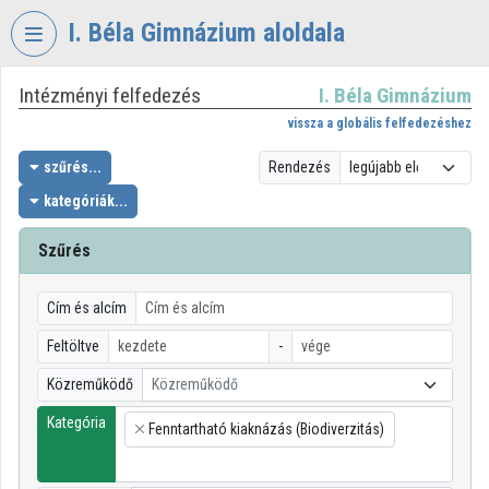
Fejléc kihagyása
Menü kihagyása
Tartalom kihagyása
I. Béla Gimnázium aloldala
Intézményi felfedezés
I. Béla Gimnázium
VIDEO
TORIUM
vissza a globális felfedezéshez
I.
szűrés...
Rendezés
BÉLA
kategóriák...
GIMNÁZIUM
Szűrés
Intézményi kezdőlap
Bejelentkezés
Cím és alcím
Intézményi felfedezés
Feltöltve
-
Közreműködő
Közreműködő
Kategóriák
Kategória
Fenntartható kiaknázás (Biodiverzitás)
Intézményi listák
×
Intézmények